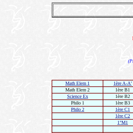
(P
Math Elem 1
1ère A-A'
Math Elem 2
1ère B1
Science Ex
1ère B2
Philo 1
1ère B3
Philo 2
1ère C1
1ère C2
1°M1