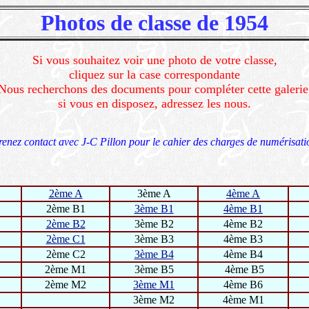
Photos de classe de
1954
Si vous souhaitez voir une photo de votre classe,
cliquez sur la case correspondante
Nous recherchons des documents pour compléter cette galerie
si vous en disposez, adressez les nous.
renez contact avec J-C Pillon pour le cahier des charges de numérisati
2ème A
3ème A
4ème A
2ème B1
3ème B1
4ème B1
2ème B2
3ème B2
4ème B2
2ème C1
3ème B3
4ème B3
2ème C2
3ème B4
4ème B4
2ème M1
3ème B5
4ème B5
2ème M2
3ème M1
4ème B6
3ème M2
4ème M1