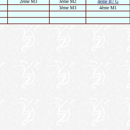
2ème M3
3ème M2
4ème B7 G
3ème M3
4ème M1