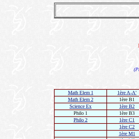
(P
Math Elem 1
1ère A-A'
Math Elem 2
1ère B1
Science Ex
1ère B2
Philo 1
1ère B3
Philo 2
1ère C1
1ère C2
1ère M1