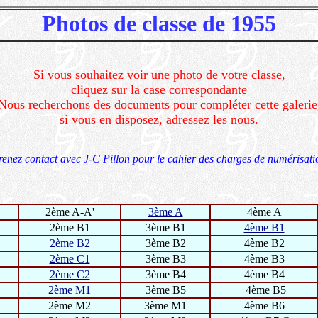
Photos de classe de
1955
Si vous souhaitez voir une photo de votre classe,
cliquez sur la case correspondante
Nous recherchons des documents pour compléter cette galerie
si vous en disposez, adressez les nous.
renez contact avec J-C Pillon pour le cahier des charges de numérisati
2ème A-A'
3ème A
4ème A
2ème B1
3ème B1
4ème B1
2ème B2
3ème B2
4ème B2
2ème C1
3ème B3
4ème B3
2ème C2
3ème B4
4ème B4
2ème M1
3ème B5
4ème B5
2ème M2
3ème M1
4ème B6